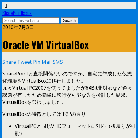
SharePointIssue
2010年7月3日
Oracle VM VirtualBox
Share
Tweet
Pin
Mail
SMS
SharePointと直接関係ないのですが、自宅に作成した仮想
化環境をVirtualBoxに移行しました。
元々Virtual PC2007を使ってましたが64Bit非対応など色々
課題が有ったため簡単に移行が可能な先を検討した結果、
VirtualBoxを選択しました。
VirtualBoxの特徴としては下記の通り
VirtualPCと同じVHDフォーマットに対応（後戻りが可
能）