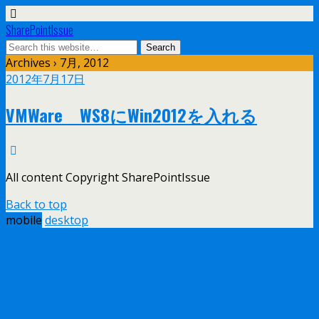
SharePointIssue
Archives › 7月, 2012
2012年7月17日
VMWare WS8にWin2012を入れる
All content Copyright SharePointIssue
Back to top
mobile
desktop