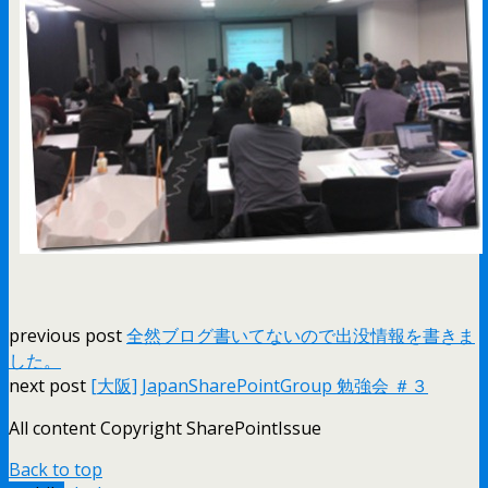
previous post
全然ブログ書いてないので出没情報を書きま
した。
next post
[大阪] JapanSharePointGroup 勉強会 ＃３
All content Copyright SharePointIssue
Back to top