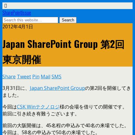
SharePointIssue
2012年4月1日
Japan SharePoint Group 第2回
東京開催
Share
Tweet
Pin
Mail
SMS
3月31日に、
Japan SharePoint Group
の第2回を開催してき
ました。
今回は
CSK Winテクノロジ
様の会場を借りての開催です。
前回に引き続き有難うございます。
前回の大阪開催は、45名程の申込みで40名の来場でした。
今回は、58名の申込みで50名の来場でした。