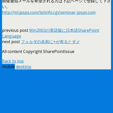
開催通知メールを希望される方は下記ページで登録して下さ
い。
http://ml.jpsps.com/listinfo.cgi/seminar-jpsps.com
previous post
Win2003の英語版に日本語SharePoint
Language
next post
フォルダの名前に+が有るとダメ
All content Copyright SharePointIssue
Back to top
mobile
desktop