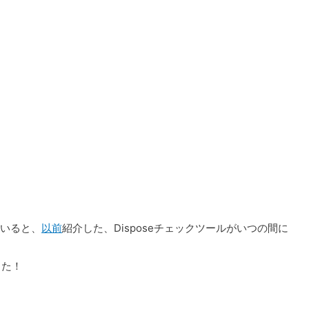
ていると、
以前
紹介した、Disposeチェックツールがいつの間に
した！