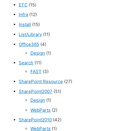
ETC
(15)
Infra
(12)
Install
(15)
List/Library
(11)
Office365
(4)
Design
(1)
Search
(11)
FAST
(3)
SharePoint Resource
(27)
SharePoint2007
(51)
Design
(1)
WebParts
(2)
SharePoint2010
(42)
WebParts
(1)