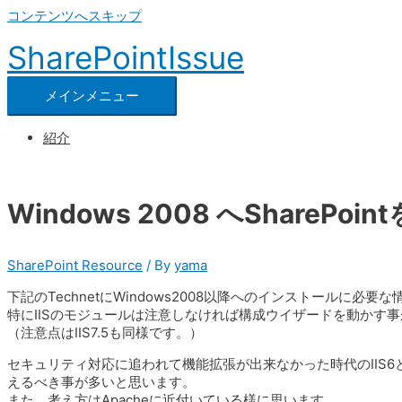
コンテンツへスキップ
SharePointIssue
メインメニュー
紹介
Windows 2008 へShareP
SharePoint Resource
/ By
yama
下記のTechnetにWindows2008以降へのインストールに必
特にIISのモジュールは注意しなければ構成ウイザードを動かす
（注意点はIIS7.5も同様です。）
セキュリティ対応に追われて機能拡張が出来なかった時代のIIS6と
えるべき事が多いと思います。
また、考え方はApacheに近付いている様に思います。