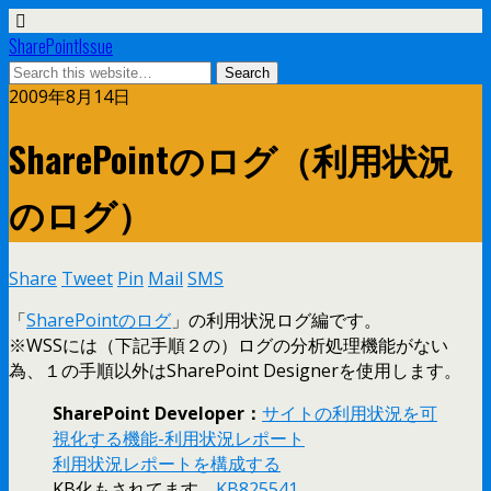
SharePointIssue
2009年8月14日
SharePointのログ（利用状況
のログ）
Share
Tweet
Pin
Mail
SMS
「
SharePointのログ
」の利用状況ログ編です。
※WSSには（下記手順２の）ログの分析処理機能がない
為、１の手順以外はSharePoint Designerを使用します。
SharePoint Developer：
サイトの利用状況を可
視化する機能-利用状況レポート
利用状況レポートを構成する
KB化もされてます。
KB825541