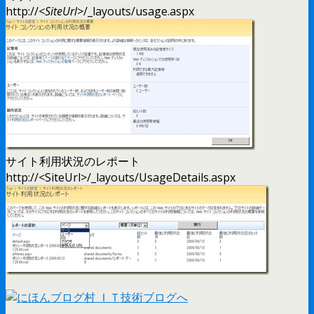
http://
<SiteUrl>
/_layouts/usage.aspx
サイト利用状況のレポート
http://<SiteUrl>/_layouts/UsageDetails.aspx