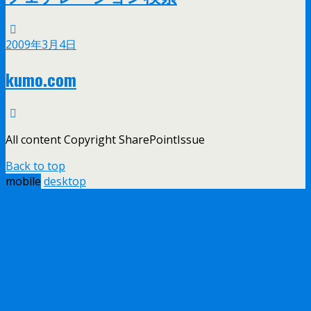
2009年3月4日
kumo.com
All content Copyright SharePointIssue
Back to top
mobile
desktop