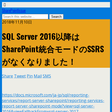
SharePointIssue
2018年11月10日
SQL Server 2016以降は
SharePoint統合モードのSSRS
がなくなりました！
Share
Tweet
Pin
Mail
SMS
https://docs.microsoft.com/ja-jp/sql/reporting-
services/report-server-sharepoint/reporting-services-
report-server-sharepoint-mode?view=sql-server-
2016&viewFallbackFrom=sql-server-2017